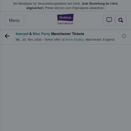
Der Marktplatz für Veranstaltungstickets seit 2009.
Jede Bestellung ist 100%
ans Tickets kaufen & verkaufen
abgesichert.
Preise können vom Originalpreis abweichen.
StubHub - Wo Fans
Menü
Interpol
&
Bloc Party
Manchester Tickets
Mo., 23. Nov. 2026
•
Termin offen
at
Aviva Studios
,
Manchester
,
England