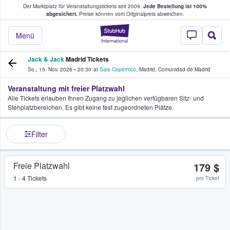
Der Marktplatz für Veranstaltungstickets seit 2009.
Jede Bestellung ist 100%
ans Tickets kaufen & verkaufen
abgesichert.
Preise können vom Originalpreis abweichen.
StubHub - Wo Fans
Menü
Jack & Jack
Madrid Tickets
So., 15. Nov. 2026
•
20:30
at
Sala Copérnico
,
Madrid
,
Comunidad de Madrid
Veranstaltung mit freier Platzwahl
Alle Tickets erlauben Ihnen Zugang zu jeglichen verfügbaren Sitz- und
Stehplatzbereichen. Es gibt keine fest zugeordneten Plätze.
Filter
Freie Platzwahl
179 $
1 - 4 Tickets
pro Ticket