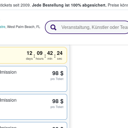
tickets seit 2009.
Jede Bestellung ist 100% abgesichert.
Preise könn
s
en & verkaufen
atre
,
West Palm Beach
,
FL
12
09
42
24
:
:
:
days
hours
min
sec
dmission
98 $
pro Ticket
dmission
98 $
pro Ticket
dmission