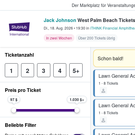
Der Marktplatz für Veranstaltungs
Jack Johnson
West Palm Beach Ticket
StubHub - Wo Fans Tickets kauf
Di., 18. Aug. 2026
•
19:30
in
iTHINK Financial Amphithe
In zwei Wochen
Über 200 Tickets übrig
Ticketanzahl
Schon bald!
1
2
3
4
5+
Lawn General A
1 - 8 Tickets
Preis pro Ticket
97 $
1.030 $
Lawn General A
1 - 8 Tickets
Beliebte Filter
Lawn General A