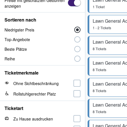
Preise mit geschätzten Gebühren
anzeigen
1 Ticket
Sortieren nach
Lawn General A
1 - 2 Tickets
Niedrigster Preis
Top-Angebote
Lawn General A
Beste Plätze
8 Tickets
Reihe
Lawn General A
8 Tickets
Ticketmerkmale
Ohne Sichtbeschränkung
Lawn General A
8 Tickets
Rollstuhlgerechter Platz
Lawn General A
Ticketart
8 Tickets
Zu Hause ausdrucken
Lawn General A