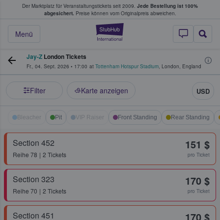
Der Marktplatz für Veranstaltungstickets seit 2009.
Jede Bestellung ist 100%
ans Tickets kaufen & verkaufen
abgesichert.
Preise können vom Originalpreis abweichen.
StubHub - Wo Fans
Menü
Jay-Z
London Tickets
Fr., 04. Sept. 2026
•
17:00
at
Tottenham Hotspur Stadium
,
London
,
England
Filter
Karte anzeigen
USD
Bleacher
Pit
VIP Raiser
Front Standing
Rear Standing
Section 452
151 $
Reihe
78
2 Tickets
pro Ticket
Section 323
170 $
Reihe
70
2 Tickets
pro Ticket
Section 451
170 $