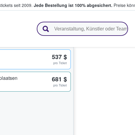
tickets seit 2009.
Jede Bestellung ist 100% abgesichert.
Preise könn
en & verkaufen
537 $
pro Ticket
plaatsen
681 $
pro Ticket