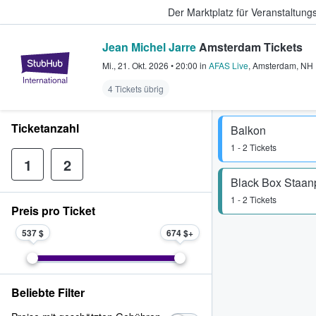
Der Marktplatz für Veranstaltungs
Jean Michel Jarre
Amsterdam Tickets
StubHub - Wo Fans Tickets kauf
Mi., 21. Okt. 2026
•
20:00
in
AFAS Live
,
Amsterdam
,
NH
4 Tickets übrig
Ticketanzahl
Balkon
1 - 2 Tickets
1
2
Black Box Staan
1 - 2 Tickets
Preis pro Ticket
537 $
674 $
Beliebte Filter