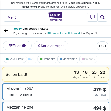
Der Marktplatz für Veranstaltungstickets seit 2009.
Jede Bestellung ist 100%
ans Tickets kaufen & verkaufen
abgesichert.
Preise können vom Originalpreis abweichen.
StubHub - Wo Fans
Menü
Jeezy
Las Vegas Tickets
Fr., 21. Aug. 2026
•
20:00
at
PH Live at Planet Hollywood
,
Las Vegas
,
NV
Filter
Karte anzeigen
USD
1
Gold Circle
VIP
Orchestra
Mezzanine
Balcony
13
16
55
22
:
:
:
Schon bald!
days
hours
min
sec
Mezzanine 202
479 $
Reihe
P
2 Tickets
pro Ticket
Mezzanine 204
494 $