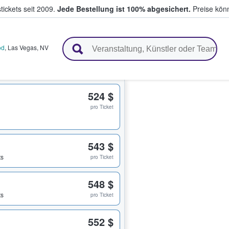
tickets seit 2009.
Jede Bestellung ist 100% abgesichert.
Preise könn
en & verkaufen
od
,
Las Vegas
,
NV
524 $
pro Ticket
543 $
ts
pro Ticket
548 $
ts
pro Ticket
552 $