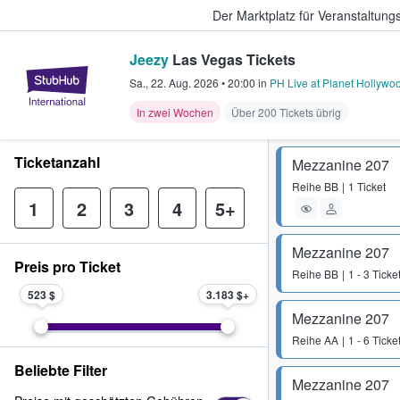
Der Marktplatz für Veranstaltungs
Jeezy
Las Vegas Tickets
StubHub - Wo Fans Tickets kauf
Sa., 22. Aug. 2026
•
20:00
in
PH Live at Planet Hollywo
In zwei Wochen
Über 200 Tickets übrig
Ticketanzahl
Mezzanine 207
Reihe
BB
1 Ticket
1
2
3
4
5+
Mezzanine 207
Preis pro Ticket
Reihe
BB
1 - 3 Ticke
523 $
3.183 $
Mezzanine 207
Reihe
AA
1 - 6 Ticke
Beliebte Filter
Mezzanine 207