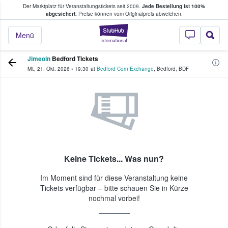
Der Marktplatz für Veranstaltungstickets seit 2009.
Jede Bestellung ist 100%
ans Tickets kaufen & verkaufen
abgesichert.
Preise können vom Originalpreis abweichen.
StubHub - Wo Fans
Menü
Jimeoin
Bedford Tickets
Mi., 21. Okt. 2026
•
19:30
at
Bedford Corn Exchange
,
Bedford
,
BDF
Keine Tickets... Was nun?
Im Moment sind für diese Veranstaltung keine
Tickets verfügbar – bitte schauen Sie in Kürze
nochmal vorbei!