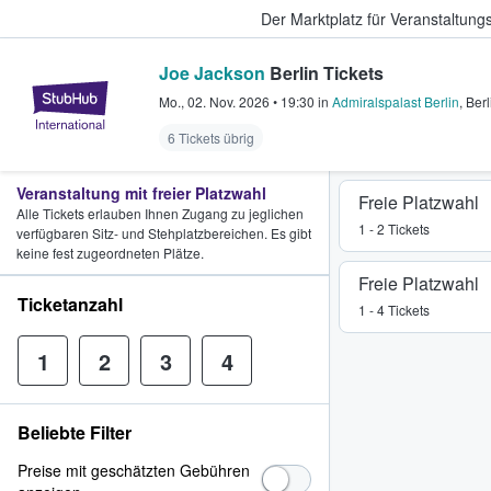
Der Marktplatz für Veranstaltungs
Joe Jackson
Berlin Tickets
StubHub - Wo Fans Tickets kauf
Mo., 02. Nov. 2026
•
19:30
in
Admiralspalast Berlin
,
Berl
6 Tickets übrig
Veranstaltung mit freier Platzwahl
Freie Platzwahl
Alle Tickets erlauben Ihnen Zugang zu jeglichen
1 - 2 Tickets
verfügbaren Sitz- und Stehplatzbereichen. Es gibt
keine fest zugeordneten Plätze.
Freie Platzwahl
Ticketanzahl
1 - 4 Tickets
1
2
3
4
Beliebte Filter
Preise mit geschätzten Gebühren