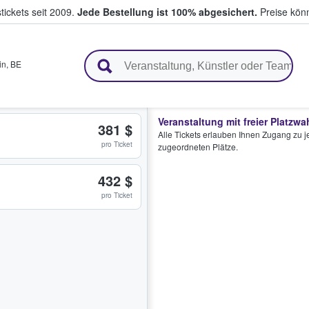
tickets seit 2009.
Jede Bestellung ist 100% abgesichert.
Preise könn
en & verkaufen
in
,
BE
Veranstaltung mit freier Platzwa
381 $
Alle Tickets erlauben Ihnen Zugang zu je
pro Ticket
zugeordneten Plätze.
432 $
pro Ticket