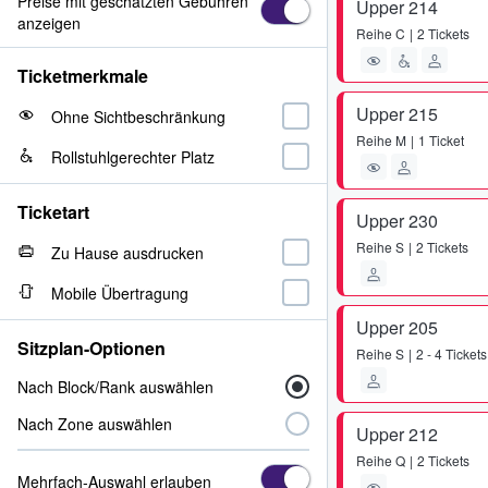
Preise mit geschätzten Gebühren
Upper 214
anzeigen
Reihe
C
2 Tickets
Ticketmerkmale
Upper 215
Ohne Sichtbeschränkung
Reihe
M
1 Ticket
Rollstuhlgerechter Platz
Ticketart
Upper 230
Reihe
S
2 Tickets
Zu Hause ausdrucken
Mobile Übertragung
Upper 205
Sitzplan-Optionen
Reihe
S
2 - 4 Tickets
Nach Block/Rank auswählen
Nach Zone auswählen
Upper 212
Reihe
Q
2 Tickets
Mehrfach-Auswahl erlauben