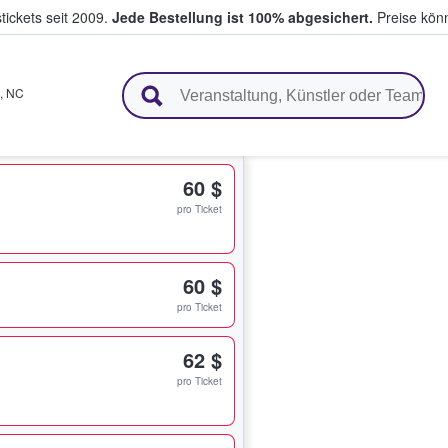
tickets seit 2009.
Jede Bestellung ist 100% abgesichert.
Preise könn
en & verkaufen
,
NC
60 $
pro Ticket
60 $
pro Ticket
62 $
pro Ticket