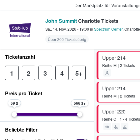
Der Marktplatz für Veranstaltungs
John Summit
Charlotte Tickets
StubHub - Wo Fans Tickets kauf
Sa., 14. Nov. 2026
•
19:00
in
Spectrum Center
,
Charlotte
Über 200 Tickets übrig
Ticketanzahl
Upper 214
Reihe
M
2 Tickets
1
2
3
4
5+
Upper 214
Preis pro Ticket
Reihe
M
2 Tickets
59 $
566 $
Upper 220
Reihe
C
1 - 4 Tickets
Beliebte Filter