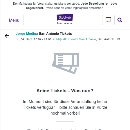
Der Marktplatz für Veranstaltungstickets seit 2009.
Jede Bestellung ist 100%
ans Tickets kaufen & verkaufen
abgesichert.
Preise können vom Originalpreis abweichen.
StubHub - Wo Fans
Menü
Jorge Medina
San Antonio Tickets
Fr., 04. Sept. 2026
•
19:00
at
Majestic Theatre San Antonio
,
San Antonio
,
TX
Keine Tickets... Was nun?
Im Moment sind für diese Veranstaltung keine
Tickets verfügbar – bitte schauen Sie in Kürze
nochmal vorbei!