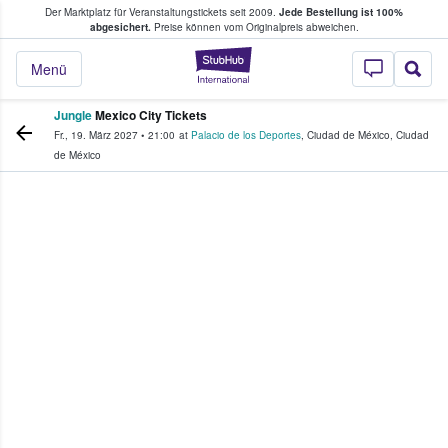
Der Marktplatz für Veranstaltungstickets seit 2009.
Jede Bestellung ist 100%
ans Tickets kaufen & verkaufen
abgesichert.
Preise können vom Originalpreis abweichen.
StubHub - Wo Fans
Menü
Jungle
Mexico City Tickets
Fr., 19. März 2027
•
21:00
at
Palacio de los Deportes
,
Ciudad de México
,
Ciudad
de México