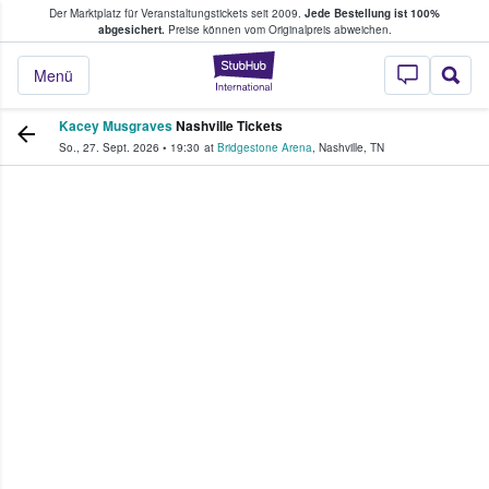
Der Marktplatz für Veranstaltungstickets seit 2009.
Jede Bestellung ist 100%
ans Tickets kaufen & verkaufen
abgesichert.
Preise können vom Originalpreis abweichen.
StubHub - Wo Fans
Menü
Kacey Musgraves
Nashville Tickets
So., 27. Sept. 2026
•
19:30
at
Bridgestone Arena
,
Nashville
,
TN