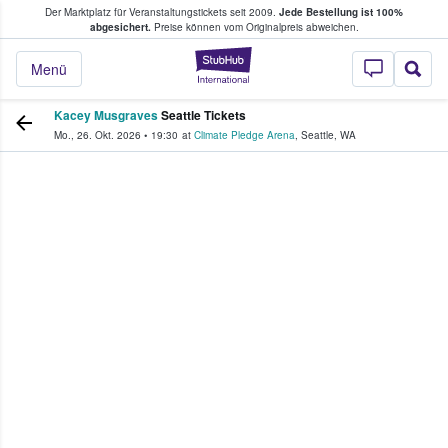
Der Marktplatz für Veranstaltungstickets seit 2009.
Jede Bestellung ist 100%
ans Tickets kaufen & verkaufen
abgesichert.
Preise können vom Originalpreis abweichen.
StubHub - Wo Fans
Menü
Kacey Musgraves
Seattle Tickets
Mo., 26. Okt. 2026
•
19:30
at
Climate Pledge Arena
,
Seattle
,
WA