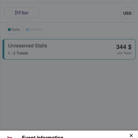
Filter
USD
Stalls
Balcony
Unreserved Stalls
344 $
1 - 2 Tickets
pro Ticket
Event information