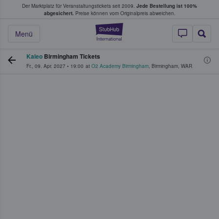
Der Marktplatz für Veranstaltungstickets seit 2009.
Jede Bestellung ist 100%
ans Tickets kaufen & verkaufen
abgesichert.
Preise können vom Originalpreis abweichen.
StubHub - Wo Fans
Menü
Kaleo
Birmingham Tickets
Fr., 09. Apr. 2027
•
19:00
at
O2 Academy Birmingham
,
Birmingham
,
WAR