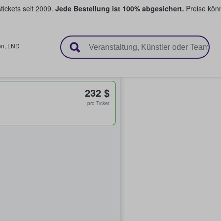
tickets seit 2009.
Jede Bestellung ist 100% abgesichert.
Preise könn
en & verkaufen
on
,
LND
232 $
pro Ticket