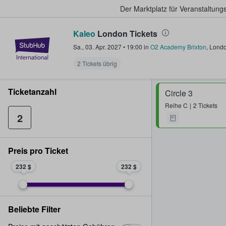
Der Marktplatz für Veranstaltungs
Kaleo
London Tickets
StubHub - Wo Fans Tickets kauf
Sa., 03. Apr. 2027
•
19:00
in
O2 Academy Brixton
,
Lond
2 Tickets übrig
Ticketanzahl
Circle 3
Reihe
C
2 Tickets
2
Preis pro Ticket
232 $
232 $
Beliebte Filter