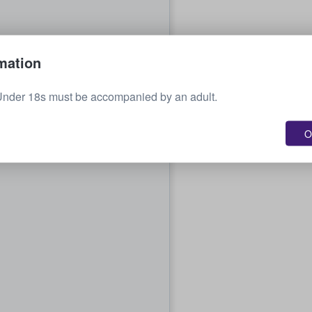
mation
Under 18s must be accompanied by an adult.
O