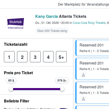
Der Marktplatz für Veranstaltungs
Kany Garcia
Atlanta Tickets
StubHub - Wo Fans Tickets kauf
Do., 01. Okt. 2026
•
20:00
in
Coca-Cola Roxy Theatre
,
A
Über 200 Tickets übrig
Ticketanzahl
Reserved 201
Reihe
K
1 - 5 Tickets
1
2
3
4
5+
Reserved 201
Reihe
K
1 - 4 Tickets
Preis pro Ticket
85 $
576 $
Reserved 201
Reihe
K
1 - 5 Tickets
Beliebte Filter