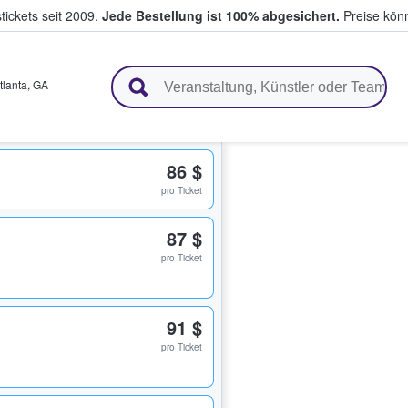
tickets seit 2009.
Jede Bestellung ist 100% abgesichert.
Preise könn
en & verkaufen
tlanta
,
GA
86 $
pro Ticket
87 $
pro Ticket
91 $
pro Ticket