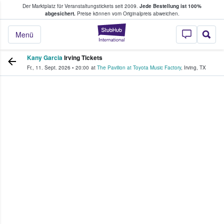
Der Marktplatz für Veranstaltungstickets seit 2009.
Jede Bestellung ist 100%
ans Tickets kaufen & verkaufen
abgesichert.
Preise können vom Originalpreis abweichen.
StubHub - Wo Fans
Menü
Kany Garcia
Irving Tickets
Fr., 11. Sept. 2026
•
20:00
at
The Pavilion at Toyota Music Factory
,
Irving
,
TX