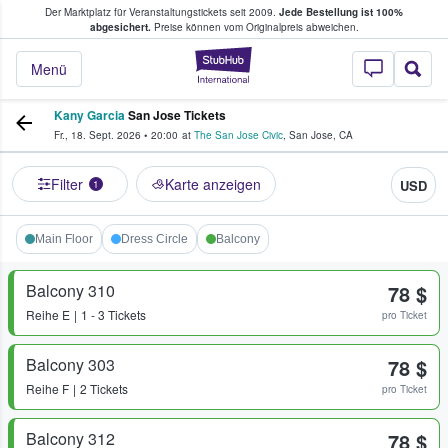
Der Marktplatz für Veranstaltungstickets seit 2009.
Jede Bestellung ist 100%
ans Tickets kaufen & verkaufen
abgesichert.
Preise können vom Originalpreis abweichen.
StubHub - Wo Fans
Menü
Kany Garcia
San Jose Tickets
Fr., 18. Sept. 2026
•
20:00
at
The San Jose Civic
,
San Jose
,
CA
Filter
Karte anzeigen
USD
1
Main Floor
Dress Circle
Balcony
Balcony 310
78 $
Reihe
E
1 - 3 Tickets
pro Ticket
Balcony 303
78 $
Reihe
F
2 Tickets
pro Ticket
Balcony 312
78 $