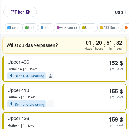
Filter
USD
1
Lower
Club
Loge
Mezzanine
Upper
200 Suites
01
20
51
32
:
:
:
Willst du das verpassen?
days
hours
min
sec
Upper 436
152 $
Reihe
14
1 Ticket
pro Ticket
Schnelle Lieferung
Upper 413
155 $
Reihe
5
1 Ticket
pro Ticket
Schnelle Lieferung
Upper 436
159 $
Reihe
4
1 Ticket
pro Ticket