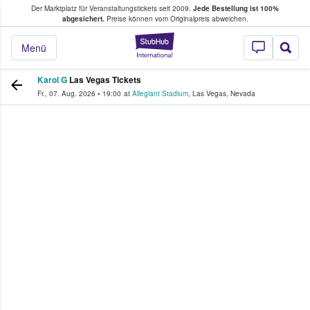
Der Marktplatz für Veranstaltungstickets seit 2009.
Jede Bestellung ist 100%
ans Tickets kaufen & verkaufen
abgesichert.
Preise können vom Originalpreis abweichen.
StubHub - Wo Fans
Menü
Karol G
Las Vegas Tickets
Fr., 07. Aug. 2026
•
19:00
at
Allegiant Stadium
,
Las Vegas
,
Nevada