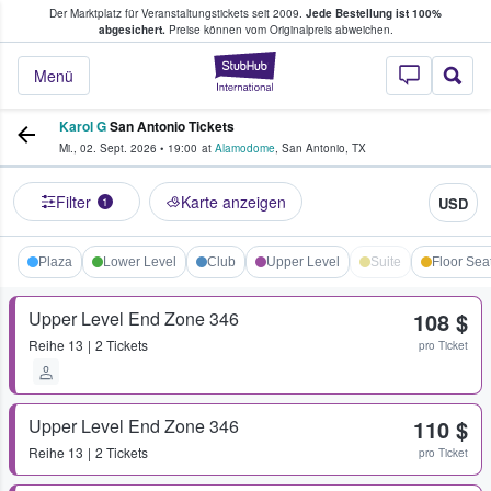
Der Marktplatz für Veranstaltungstickets seit 2009.
Jede Bestellung ist 100%
ans Tickets kaufen & verkaufen
abgesichert.
Preise können vom Originalpreis abweichen.
StubHub - Wo Fans
Menü
Karol G
San Antonio Tickets
Mi., 02. Sept. 2026
•
19:00
at
Alamodome
,
San Antonio
,
TX
Filter
Karte anzeigen
USD
1
Plaza
Lower Level
Club
Upper Level
Suite
Floor Sea
Upper Level End Zone 346
108 $
Reihe
13
2 Tickets
pro Ticket
Upper Level End Zone 346
110 $
Reihe
13
2 Tickets
pro Ticket