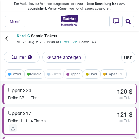
Der Marktplatz für Veranstaltungstickets seit 2009.
Jede Bestellung ist 100%
ans Tickets kaufen & verkaufen
abgesichert.
Preise können vom Originalpreis abweichen.
StubHub - Wo Fans
Menü
Karol G
Seattle Tickets
Mi., 26. Aug. 2026
•
19:00
at
Lumen Field
,
Seattle
,
WA
Filter
Karte anzeigen
USD
1
Lower
Middle
Suites
Upper
Floor
Copas PIT
Upper 324
120 $
Reihe
BB
1 Ticket
pro Ticket
Upper 317
121 $
Reihe
H
1 - 4 Tickets
pro Ticket