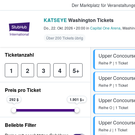
Der Marktplatz für Veranstaltungs
KATSEYE
Washington Tickets
StubHub - Wo Fans Tickets kauf
Do., 22. Okt. 2026
•
20:00
in
Capital One Arena
,
Washin
Über 200 Tickets übrig
Ticketanzahl
Upper Concours
Reihe
P
1 Ticket
1
2
3
4
5+
Upper Concours
Reihe
P
1 Ticket
Preis pro Ticket
292 $
1.901 $
Upper Concours
Reihe
O
1 Ticket
Upper Concours
Beliebte Filter
Reihe
J
1 Ticket