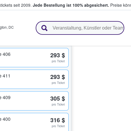
tickets seit 2009.
Jede Bestellung ist 100% abgesichert.
Preise könn
en & verkaufen
gton
,
DC
e 406
293 $
pro Ticket
e 411
293 $
pro Ticket
e 409
305 $
pro Ticket
e 400
316 $
pro Ticket