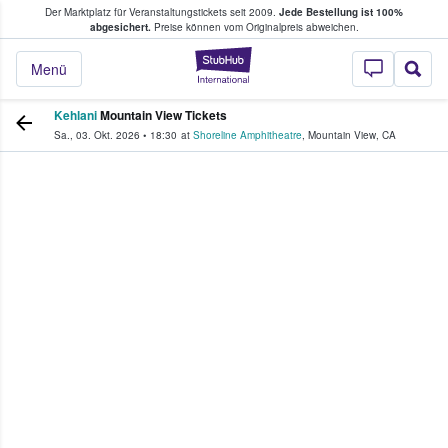
Der Marktplatz für Veranstaltungstickets seit 2009.
Jede Bestellung ist 100%
ans Tickets kaufen & verkaufen
abgesichert.
Preise können vom Originalpreis abweichen.
StubHub - Wo Fans
Menü
Kehlani
Mountain View Tickets
Sa., 03. Okt. 2026
•
18:30
at
Shoreline Amphitheatre
,
Mountain View
,
CA