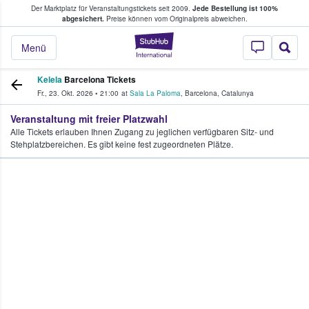
Der Marktplatz für Veranstaltungstickets seit 2009.
Jede Bestellung ist 100%
ans Tickets kaufen & verkaufen
abgesichert.
Preise können vom Originalpreis abweichen.
StubHub - Wo Fans
Menü
Kelela
Barcelona Tickets
Fr., 23. Okt. 2026
•
21:00
at
Sala La Paloma
,
Barcelona
,
Catalunya
Veranstaltung mit freier Platzwahl
Alle Tickets erlauben Ihnen Zugang zu jeglichen verfügbaren Sitz- und
Stehplatzbereichen. Es gibt keine fest zugeordneten Plätze.