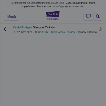
Der Marktplatz für Veranstaltungstickets seit 2009.
Jede Bestellung ist 100%
ans Tickets kaufen & verkaufen
abgesichert.
Preise können vom Originalpreis abweichen.
StubHub - Wo Fans
Menü
Kevin Bridges
Glasgow Tickets
Di., 17. Nov. 2026
•
18:30
at
OVO Hydro Arena Glasgow
,
Glasgow
,
Glasgow