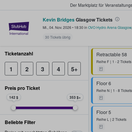
Der Marktplatz für Veranstaltungs
Kevin Bridges
Glasgow Tickets
StubHub - Wo Fans Tickets kauf
Mi., 04. Nov. 2026
•
18:30
in
OVO Hydro Arena Glasgow
30 Tickets übrig
Ticketanzahl
Retractable 58
Reihe
F
1 - 2 Tickets
1
2
3
4
5+
Floor 6
Preis pro Ticket
Reihe
N
1 - 8 Tickets
142 $
353 $
Floor 5
Reihe
L
2 Tickets
Beliebte Filter