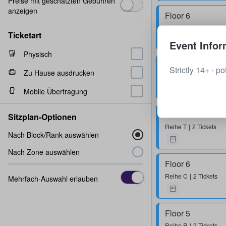
Preise mit geschätzten Gebühren
anzeigen
Floor 6
Reihe
M
1 - 8 Ticket
Ticketart
Event Infor
Physisch
Floor 6
Strictly 14+ - p
Zu Hause ausdrucken
Reihe
G
2 Tickets
Mobile Übertragung
Floor 5
Sitzplan-Optionen
Reihe
T
2 Tickets
Nach Block/Rank auswählen
Nach Zone auswählen
Floor 6
Reihe
C
2 Tickets
Mehrfach-Auswahl erlauben
Floor 5
Reihe
R
2 Tickets