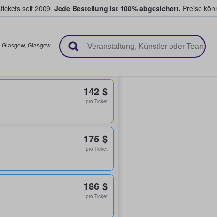
tickets seit 2009.
Jede Bestellung ist 100% abgesichert.
Preise könn
en & verkaufen
,
Glasgow
,
Glasgow
142 $
pro Ticket
175 $
pro Ticket
186 $
pro Ticket