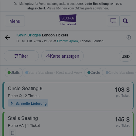
Der Marktplatz für Veranstaltungstickets seit 2009.
Jede Bestellung ist 100%
ans Tickets kaufen & verkaufen
abgesichert.
Preise können vom Originalpreis abweichen.
StubHub - Wo Fans
Menü
Kevin Bridges
London Tickets
Fr., 16. Okt. 2026
•
20:00
at
Eventim Apollo
,
London
,
London
Filter
Karte anzeigen
USD
Stalls
Stalls Standing - Restricted View
Circle
Circle Standing 
Circle Seating 6
108 $
Reihe
Q
2 Tickets
pro Ticket
Schnelle Lieferung
Stalls Seating
145 $
Reihe
AA
1 Ticket
pro Ticket