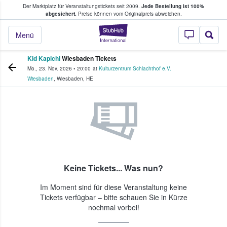
Der Marktplatz für Veranstaltungstickets seit 2009.
Jede Bestellung ist 100%
ans Tickets kaufen & verkaufen
abgesichert.
Preise können vom Originalpreis abweichen.
StubHub - Wo Fans
Menü
Kid Kapichi
Wiesbaden Tickets
Mo., 23. Nov. 2026
•
20:00
at
Kulturzentrum Schlachthof e.V.
Wiesbaden
,
Wiesbaden
,
HE
Keine Tickets... Was nun?
Im Moment sind für diese Veranstaltung keine
Tickets verfügbar – bitte schauen Sie in Kürze
nochmal vorbei!