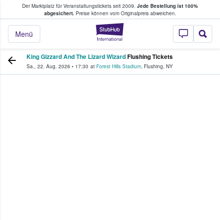
Der Marktplatz für Veranstaltungstickets seit 2009.
Jede Bestellung ist 100%
ans Tickets kaufen & verkaufen
abgesichert.
Preise können vom Originalpreis abweichen.
StubHub - Wo Fans
Menü
King Gizzard And The Lizard Wizard
Flushing Tickets
Sa., 22. Aug. 2026
•
17:30
at
Forest Hills Stadium
,
Flushing
,
NY