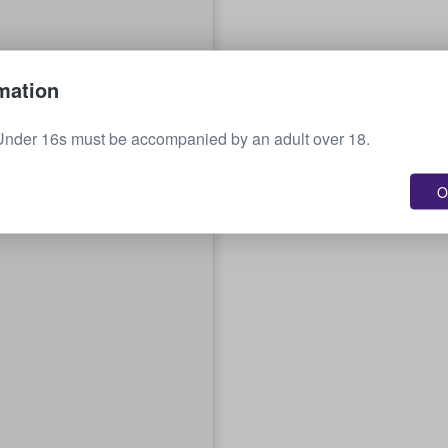
mation
Under 16s must be accompanied by an adult over 18.
O