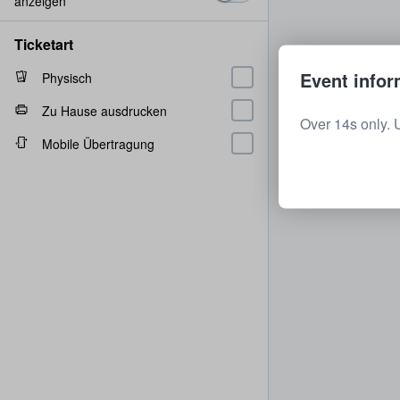
anzeigen
Ticketart
Event infor
Physisch
Zu Hause ausdrucken
Over 14s only. 
Mobile Übertragung