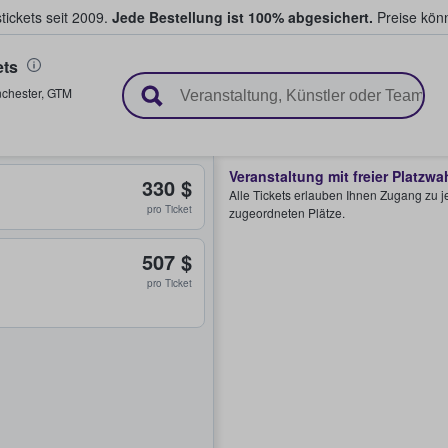
tickets seit 2009.
Jede Bestellung ist 100% abgesichert.
Preise könn
ets
en & verkaufen
chester
,
GTM
Veranstaltung mit freier Platzwa
330 $
Alle Tickets erlauben Ihnen Zugang zu je
pro Ticket
zugeordneten Plätze.
507 $
pro Ticket