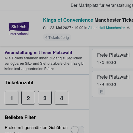
Der Marktplatz für Veranstaltungs
Kings of Convenience
Manchester Tick
StubHub - Wo Fans Tickets kauf
So., 23. Mai 2027
•
19:00
in
Albert Hall Manchester
,
Man
6 Tickets übrig
Veranstaltung mit freier Platzwahl
Freie Platzwahl
Alle Tickets erlauben Ihnen Zugang zu jeglichen
1 - 2 Tickets
verfügbaren Sitz- und Stehplatzbereichen. Es gibt
keine fest zugeordneten Plätze.
Freie Platzwahl
Ticketanzahl
1 - 4 Tickets
1
2
3
4
Beliebte Filter
Preise mit geschätzten Gebühren