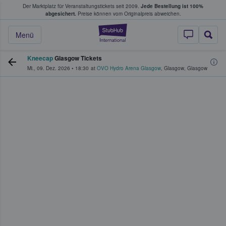
Der Marktplatz für Veranstaltungstickets seit 2009.
Jede Bestellung ist 100%
ans Tickets kaufen & verkaufen
abgesichert.
Preise können vom Originalpreis abweichen.
StubHub - Wo Fans
Menü
Kneecap
Glasgow Tickets
Mi., 09. Dez. 2026
•
18:30
at
OVO Hydro Arena Glasgow
,
Glasgow
,
Glasgow