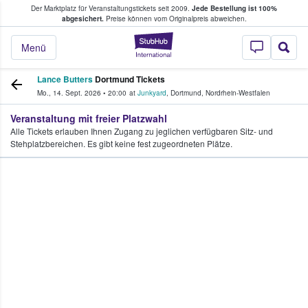
Der Marktplatz für Veranstaltungstickets seit 2009.
Jede Bestellung ist 100%
ans Tickets kaufen & verkaufen
abgesichert.
Preise können vom Originalpreis abweichen.
StubHub - Wo Fans
Menü
Lance Butters
Dortmund Tickets
Mo., 14. Sept. 2026
•
20:00
at
Junkyard
,
Dortmund
,
Nordrhein-Westfalen
Veranstaltung mit freier Platzwahl
Alle Tickets erlauben Ihnen Zugang zu jeglichen verfügbaren Sitz- und
Stehplatzbereichen. Es gibt keine fest zugeordneten Plätze.