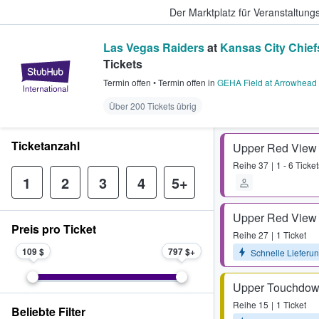
Der Marktplatz für Veranstaltungs
Las Vegas Raiders
at
Kansas City Chief
Tickets
StubHub - Wo Fans Tickets kauf
Termin offen
•
Termin offen
in
GEHA Field at Arrowhead
Über 200 Tickets übrig
Ticketanzahl
Upper Red View
Reihe
37
1 - 6 Ticket
1
2
3
4
5+
Upper Red View
Preis pro Ticket
Reihe
27
1 Ticket
109 $
797 $
Schnelle Lieferu
Upper Touchdow
Reihe
15
1 Ticket
Beliebte Filter