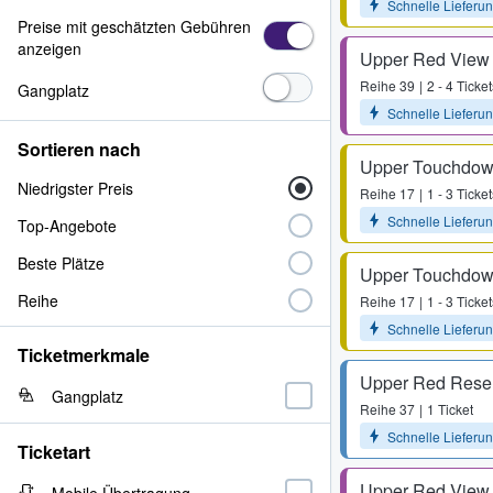
Schnelle Lieferu
Preise mit geschätzten Gebühren
anzeigen
Upper Red View
Reihe
39
2 - 4 Ticket
Gangplatz
Schnelle Lieferu
Sortieren nach
Upper Touchdow
Niedrigster Preis
Reihe
17
1 - 3 Ticket
Schnelle Lieferu
Top-Angebote
Beste Plätze
Upper Touchdow
Reihe
Reihe
17
1 - 3 Ticket
Schnelle Lieferu
Ticketmerkmale
Upper Red Rese
Gangplatz
Reihe
37
1 Ticket
Schnelle Lieferu
Ticketart
Upper Red View
Mobile Übertragung