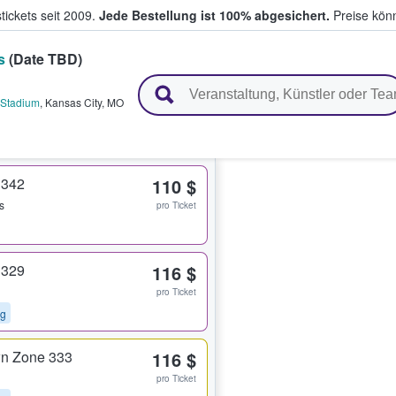
tickets seit 2009.
Jede Bestellung ist 100% abgesichert.
Preise könn
s
(Date TBD)
en & verkaufen
 Stadium
,
Kansas City
,
MO
 342
110 $
s
pro Ticket
 329
116 $
pro Ticket
ng
n Zone 333
116 $
pro Ticket