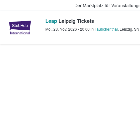
Der Marktplatz für Veranstaltungs
Leap
Leipzig Tickets
StubHub - Wo Fans Tickets kauf
Mo., 23. Nov. 2026
•
20:00
in
Täubchenthal
,
Leipzig
,
SN