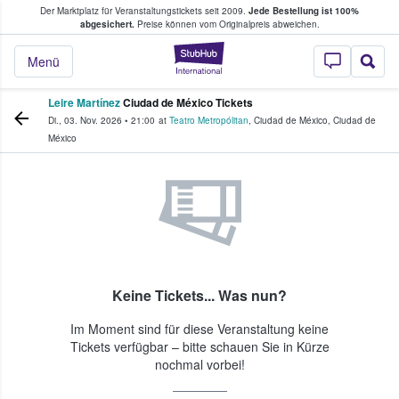
Der Marktplatz für Veranstaltungstickets seit 2009.
Jede Bestellung ist 100%
ans Tickets kaufen & verkaufen
abgesichert.
Preise können vom Originalpreis abweichen.
StubHub - Wo Fans
Menü
Leire Martínez
Ciudad de México Tickets
Di., 03. Nov. 2026
•
21:00
at
Teatro Metropólitan
,
Ciudad de México
,
Ciudad de
México
Keine Tickets... Was nun?
Im Moment sind für diese Veranstaltung keine
Tickets verfügbar – bitte schauen Sie in Kürze
nochmal vorbei!