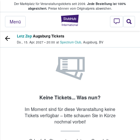
Der Marktplatz für Veranstaltungstickets seit 2009.
Jede Bestellung ist 100%
ans Tickets kaufen & verkaufen
abgesichert.
Preise können vom Originalpreis abweichen.
StubHub - Wo Fans
Menü
Letz Zep
Augsburg Tickets
Do., 15. Apr. 2027
•
20:00
at
Spectrum Club
,
Augsburg
,
BV
Keine Tickets... Was nun?
Im Moment sind für diese Veranstaltung keine
Tickets verfügbar – bitte schauen Sie in Kürze
nochmal vorbei!