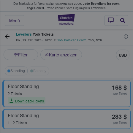
Der Marktplatz für Veranstaltungstickets seit 2009.
Jede Bestellung ist 100%
ans Tickets kaufen & verkaufen
abgesichert.
Preise können vom Originalpreis abweichen.
StubHub - Wo Fans
Menü
Levellers
York Tickets
Do., 29. Okt. 2026
•
18:30
at
York Barbican Centre
,
York
,
NYK
Filter
Karte anzeigen
USD
Standing
Balcony
Floor Standing
168 $
2 Tickets
pro Ticket
Download-Tickets
Floor Standing
283 $
1 - 2 Tickets
pro Ticket