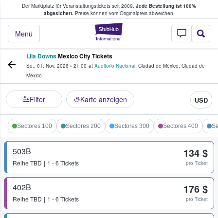
Der Marktplatz für Veranstaltungstickets seit 2009.
Jede Bestellung ist 100%
ans Tickets kaufen & verkaufen
abgesichert.
Preise können vom Originalpreis abweichen.
StubHub - Wo Fans
Menü
Lila Downs
Mexico City Tickets
So., 01. Nov. 2026
•
21:00
at
Auditorio Nacional
,
Ciudad de México
,
Ciudad de
México
Filter
Karte anzeigen
USD
Sectores 100
Sectores 200
Sectores 300
Sectores 400
Se
503B
134 $
Reihe
TBD
1 - 6 Tickets
pro Ticket
402B
176 $
Reihe
TBD
1 - 6 Tickets
pro Ticket