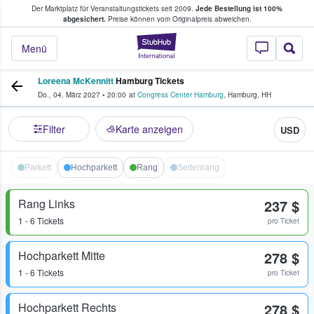
Der Marktplatz für Veranstaltungstickets seit 2009.
Jede Bestellung ist 100%
ans Tickets kaufen & verkaufen
abgesichert.
Preise können vom Originalpreis abweichen.
StubHub - Wo Fans
Menü
Loreena McKennitt
Hamburg Tickets
Do., 04. März 2027
•
20:00
at
Congress Center Hamburg
,
Hamburg
,
HH
Filter
Karte anzeigen
USD
Parkett
Hochparkett
Rang
Seitenrang
Rang Links
237 $
1 - 6 Tickets
pro Ticket
Hochparkett Mitte
278 $
1 - 6 Tickets
pro Ticket
Hochparkett Rechts
278 $