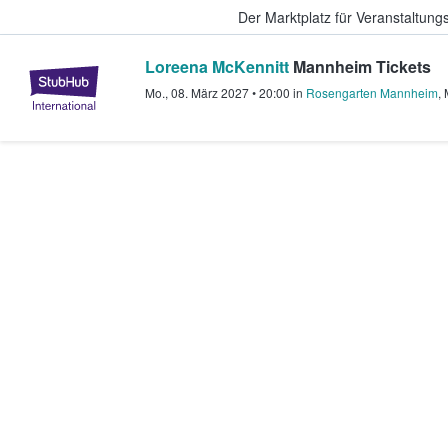
Der Marktplatz für Veranstaltungs
Loreena McKennitt
Mannheim Tickets
StubHub - Wo Fans Tickets kauf
Mo., 08. März 2027
•
20:00
in
Rosengarten Mannheim
,