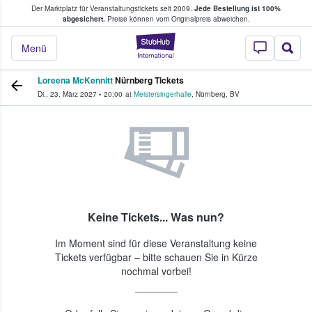
Der Marktplatz für Veranstaltungstickets seit 2009.
Jede Bestellung ist 100%
ans Tickets kaufen & verkaufen
abgesichert.
Preise können vom Originalpreis abweichen.
StubHub - Wo Fans
Menü
Loreena McKennitt
Nürnberg Tickets
Di., 23. März 2027
•
20:00
at
Meistersingerhalle
,
Nürnberg
,
BV
Keine Tickets... Was nun?
Im Moment sind für diese Veranstaltung keine
Tickets verfügbar – bitte schauen Sie in Kürze
nochmal vorbei!