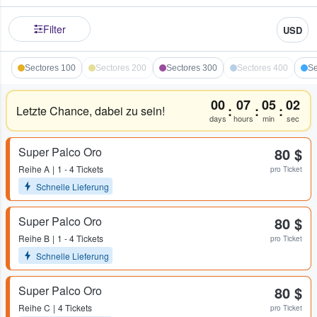
Filter
USD
Sectores 100
Sectores 200
Sectores 300
Sectores 400
Se
00
07
05
02
:
:
:
Letzte Chance, dabei zu sein!
days
hours
min
sec
Super Palco Oro
80 $
Reihe
A
1 - 4 Tickets
pro Ticket
Schnelle Lieferung
Super Palco Oro
80 $
Reihe
B
1 - 4 Tickets
pro Ticket
Schnelle Lieferung
Super Palco Oro
80 $
Reihe
C
4 Tickets
pro Ticket