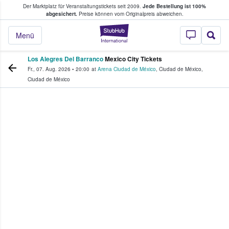
Der Marktplatz für Veranstaltungstickets seit 2009.
Jede Bestellung ist 100%
ans Tickets kaufen & verkaufen
abgesichert.
Preise können vom Originalpreis abweichen.
StubHub - Wo Fans
Menü
Los Alegres Del Barranco
Mexico City Tickets
Fr., 07. Aug. 2026
•
20:00
at
Arena Ciudad de México
,
Ciudad de México
,
Ciudad de México