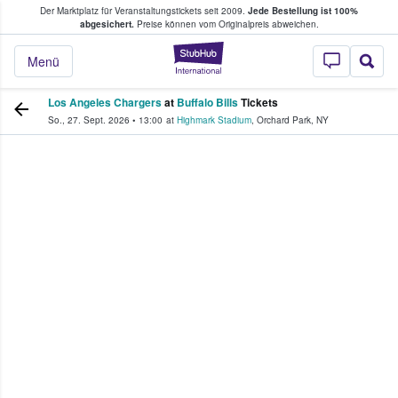
Der Marktplatz für Veranstaltungstickets seit 2009.
Jede Bestellung ist 100%
ans Tickets kaufen & verkaufen
abgesichert.
Preise können vom Originalpreis abweichen.
StubHub - Wo Fans
Menü
Los Angeles Chargers
at
Buffalo Bills
Tickets
So., 27. Sept. 2026
•
13:00
at
Highmark Stadium
,
Orchard Park
,
NY