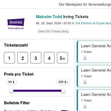
Der Marktplatz für Veranstaltungs
Malcolm Todd
Irving Tickets
StubHub - Wo Fans Tickets kauf
Mi., 02. Sept. 2026
•
20:00
in
The Pavilion at Toyota Mus
Über 200 Tickets übrig
Ticketanzahl
Lawn General A
1 Ticket
1
2
3
4
5+
Lawn General A
Preis pro Ticket
1 Ticket
92 $
525 $
Lawn General A
1 Ticket
Beliebte Filter