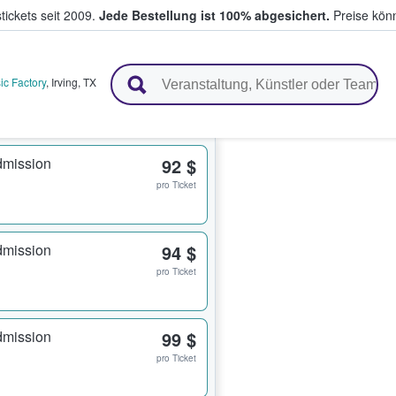
tickets seit 2009.
Jede Bestellung ist 100% abgesichert.
Preise könn
en & verkaufen
ic Factory
,
Irving
,
TX
dmission
92 $
pro Ticket
dmission
94 $
pro Ticket
dmission
99 $
pro Ticket