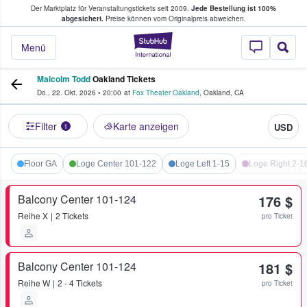
Der Marktplatz für Veranstaltungstickets seit 2009.
Jede Bestellung ist 100%
ans Tickets kaufen & verkaufen
abgesichert.
Preise können vom Originalpreis abweichen.
StubHub - Wo Fans
Menü
Malcolm Todd
Oakland Tickets
Do., 22. Okt. 2026
•
20:00
at
Fox Theater Oakland
,
Oakland
,
CA
Filter
Karte anzeigen
USD
1
Floor GA
Loge Center 101-122
Loge Left 1-15
Loge Right 2-1
Balcony Center 101-124
176 $
Reihe
X
2 Tickets
pro Ticket
Balcony Center 101-124
181 $
Reihe
W
2 - 4 Tickets
pro Ticket