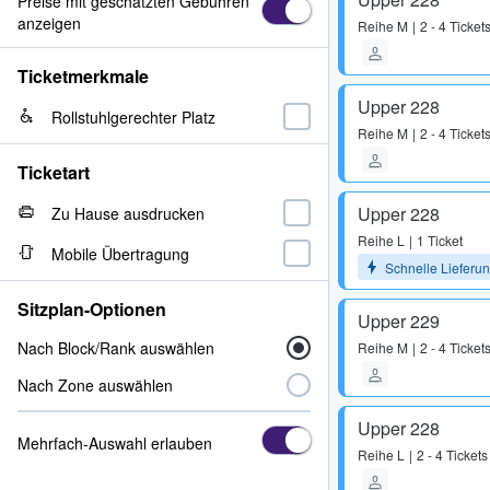
Preise mit geschätzten Gebühren
anzeigen
Reihe
M
2 - 4 Ticket
Ticketmerkmale
Upper 228
Rollstuhlgerechter Platz
Reihe
M
2 - 4 Ticket
Ticketart
Upper 228
Zu Hause ausdrucken
Reihe
L
1 Ticket
Mobile Übertragung
Schnelle Lieferu
Sitzplan-Optionen
Upper 229
Nach Block/Rank auswählen
Reihe
M
2 - 4 Ticket
Nach Zone auswählen
Upper 228
Mehrfach-Auswahl erlauben
Reihe
L
2 - 4 Tickets