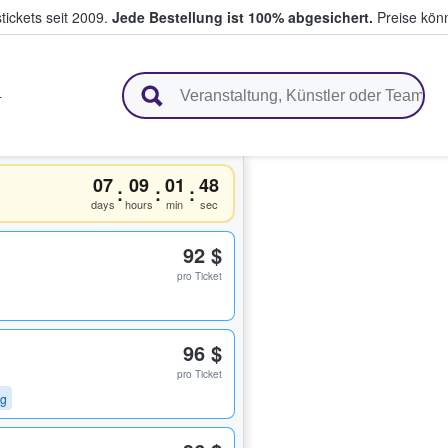
tickets seit 2009.
Jede Bestellung ist 100% abgesichert.
Preise könn
en & verkaufen
L
07
09
01
47
:
:
:
days
hours
min
sec
92 $
pro Ticket
96 $
pro Ticket
ng