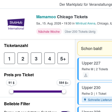
Der Marktplatz für Veranstaltungs
Mamamoo
Chicago Tickets
StubHub - Wo Fans Tickets kauf
Sa., 15. Aug. 2026
•
19:30
in
Wintrust Arena
,
Chicago
,
I
Nächste Woche
Über 200 Tickets übrig
Ticketanzahl
Schon bald!
1
2
3
4
5+
Upper 227
Reihe
M
2 Tickets
Preis pro Ticket
91 $
584 $
Upper 230
Reihe
D
1 Ticket
Schnelle Lieferu
Beliebte Filter
Upper 228