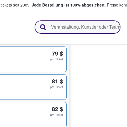
tickets seit 2009.
Jede Bestellung ist 100% abgesichert.
Preise könn
en & verkaufen
79 $
pro Ticket
81 $
pro Ticket
82 $
pro Ticket