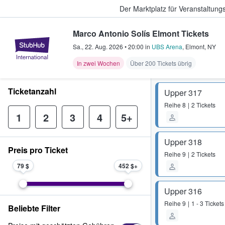
Der Marktplatz für Veranstaltungs
Marco Antonio Solís Elmont Tickets
StubHub - Wo Fans Tickets kauf
Sa., 22. Aug. 2026
•
20:00
in
UBS Arena
,
Elmont
,
NY
In zwei Wochen
Über 200 Tickets übrig
Ticketanzahl
Upper 317
Reihe
8
2 Tickets
1
2
3
4
5+
Upper 318
Preis pro Ticket
Reihe
9
2 Tickets
79 $
452 $
Upper 316
Reihe
9
1 - 3 Tickets
Beliebte Filter