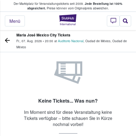
Der Marktplatz für Veranstaltungstickets seit 2009.
Jede Bestellung ist 100%
ans Tickets kaufen & verkaufen
abgesichert.
Preise können vom Originalpreis abweichen.
StubHub - Wo Fans
Menü
Maria José Mexico City Tickets
Fr., 07. Aug. 2026
•
20:00
at
Auditorio Nacional
,
Ciudad de México
,
Ciudad de
México
Keine Tickets... Was nun?
Im Moment sind für diese Veranstaltung keine
Tickets verfügbar – bitte schauen Sie in Kürze
nochmal vorbei!