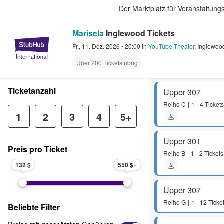
Der Marktplatz für Veranstaltungs
Marisela
Inglewood Tickets
StubHub - Wo Fans Tickets kauf
Fr., 11. Dez. 2026
•
20:00
in
YouTube Theater
,
Inglewoo
Über 200 Tickets übrig
Ticketanzahl
Upper 307
Reihe
C
1 - 4 Tickets
1
2
3
4
5+
Upper 301
Preis pro Ticket
Reihe
B
1 - 2 Tickets
132 $
550 $
Upper 307
Reihe
G
1 - 12 Ticke
Beliebte Filter