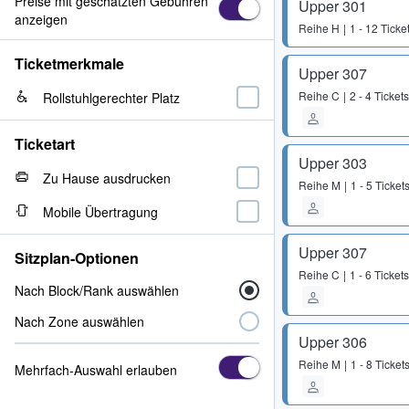
Preise mit geschätzten Gebühren
Upper 301
anzeigen
Reihe
H
1 - 12 Ticke
Ticketmerkmale
Upper 307
Reihe
C
2 - 4 Tickets
Rollstuhlgerechter Platz
Ticketart
Upper 303
Zu Hause ausdrucken
Reihe
M
1 - 5 Ticket
Mobile Übertragung
Upper 307
Sitzplan-Optionen
Reihe
C
1 - 6 Tickets
Nach Block/Rank auswählen
Nach Zone auswählen
Upper 306
Reihe
M
1 - 8 Ticket
Mehrfach-Auswahl erlauben