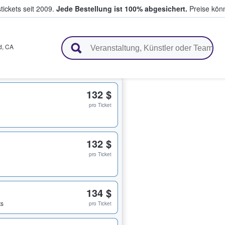
tickets seit 2009.
Jede Bestellung ist 100% abgesichert.
Preise könn
en & verkaufen
d
,
CA
132 $
pro Ticket
132 $
pro Ticket
134 $
ts
pro Ticket